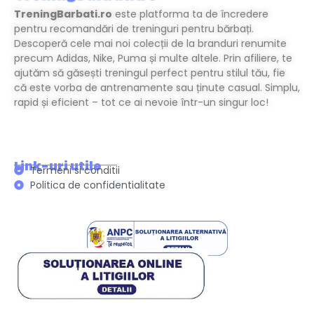
TreningBarbati.ro
este platforma ta de încredere
pentru recomandări de treninguri pentru bărbați.
Descoperă cele mai noi colecții de la branduri renumite
precum Adidas, Nike, Puma și multe altele. Prin afiliere, te
ajutăm să găsești treningul perfect pentru stilul tău, fie
că este vorba de antrenamente sau ținute casual. Simplu,
rapid și eficient – tot ce ai nevoie într-un singur loc!
Link-uri utile
Termeni si conditii
Politica de confidentialitate