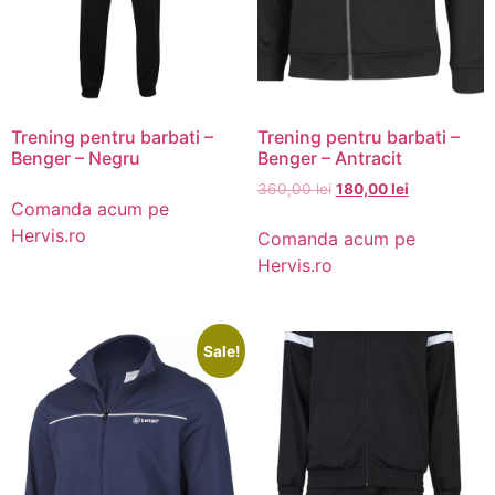
Trening pentru barbati –
Trening pentru barbati –
Benger – Negru
Benger – Antracit
360,00
lei
180,00
lei
Comanda acum pe
Hervis.ro
Comanda acum pe
Hervis.ro
Sale!