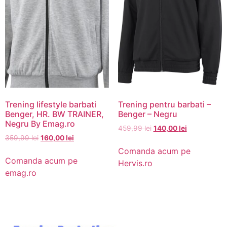
Trening lifestyle barbati
Trening pentru barbati –
Benger, HR. BW TRAINER,
Benger – Negru
Negru By Emag.ro
459,99
lei
140,00
lei
359,99
lei
160,00
lei
Comanda acum pe
Comanda acum pe
Hervis.ro
emag.ro