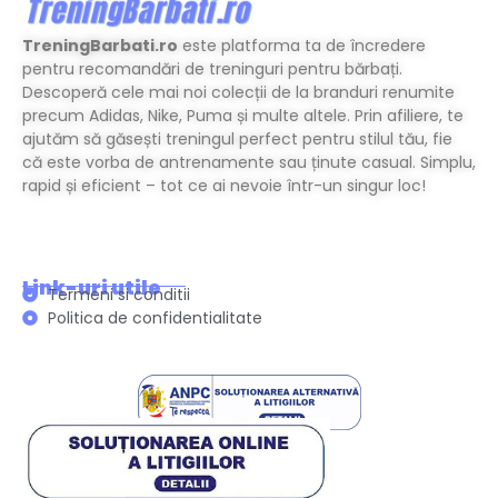
TreningBarbati.ro
este platforma ta de încredere
pentru recomandări de treninguri pentru bărbați.
Descoperă cele mai noi colecții de la branduri renumite
precum Adidas, Nike, Puma și multe altele. Prin afiliere, te
ajutăm să găsești treningul perfect pentru stilul tău, fie
că este vorba de antrenamente sau ținute casual. Simplu,
rapid și eficient – tot ce ai nevoie într-un singur loc!
Link-uri utile
Termeni si conditii
Politica de confidentialitate