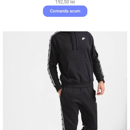
192,50
lei
Comanda acum