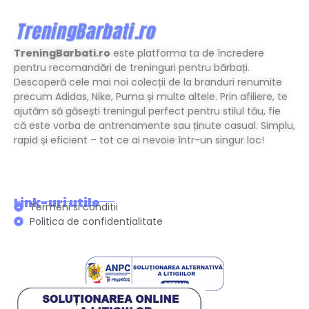
TreningBarbati.ro
este platforma ta de încredere
pentru recomandări de treninguri pentru bărbați.
Descoperă cele mai noi colecții de la branduri renumite
precum Adidas, Nike, Puma și multe altele. Prin afiliere, te
ajutăm să găsești treningul perfect pentru stilul tău, fie
că este vorba de antrenamente sau ținute casual. Simplu,
rapid și eficient – tot ce ai nevoie într-un singur loc!
Link-uri utile
Termeni si conditii
Politica de confidentialitate