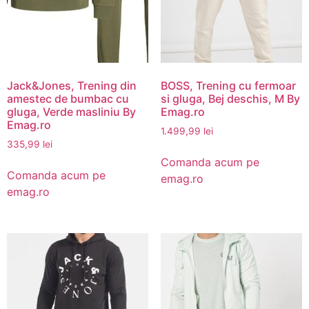
Jack&Jones, Trening din
BOSS, Trening cu fermoar
amestec de bumbac cu
si gluga, Bej deschis, M By
gluga, Verde masliniu By
Emag.ro
Emag.ro
1.499,99
lei
335,99
lei
Comanda acum pe
Comanda acum pe
emag.ro
emag.ro