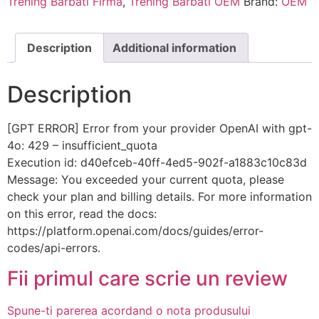
Trening Barbati Firma
,
Trening Barbati OEM
Brand:
OEM
Description
Additional information
Description
[GPT ERROR] Error from your provider OpenAI with gpt-
4o: 429 – insufficient_quota
Execution id: d40efceb-40ff-4ed5-902f-a1883c10c83d
Message: You exceeded your current quota, please
check your plan and billing details. For more information
on this error, read the docs:
https://platform.openai.com/docs/guides/error-
codes/api-errors.
Fii primul care scrie un review
Spune-ti parerea acordand o nota produsului