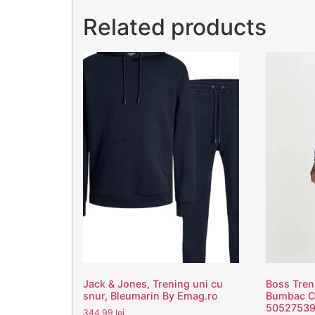
Related products
Jack & Jones, Trening uni cu
Boss Tren
snur, Bleumarin By Emag.ro
Bumbac Cu
50527539 
344,99
lei