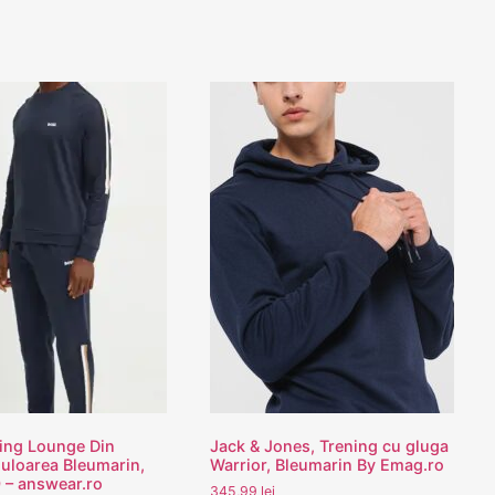
ing Lounge Din
Jack & Jones, Trening cu gluga
loarea Bleumarin,
Warrior, Bleumarin By Emag.ro
– answear.ro
345,99
lei