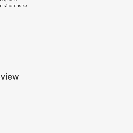
ele răcoroase.>
review