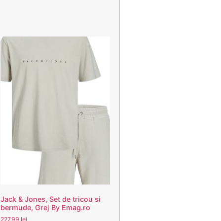
Jack & Jones, Set de tricou si
bermude, Grej By Emag.ro
227,99
lei