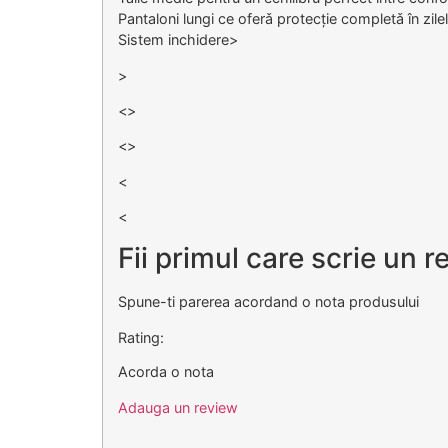
Pantaloni lungi ce oferǎ protecție completǎ în zil
Sistem inchidere
>
>
<
>
<
>
<
<
Fii primul care scrie un 
Spune-ti parerea acordand o nota produsului
Rating:
Acorda o nota
Adauga un review