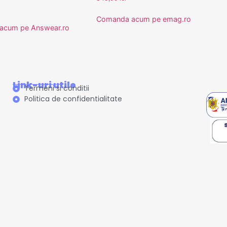
Comanda acum pe emag.ro
acum pe Answear.ro
Link-uri utile
Termeni si conditii
Politica de confidentialitate