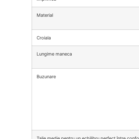
Material
Croiala
Lungime maneca
Buzunare
Talie medie pentru un echilibru perfect între confort