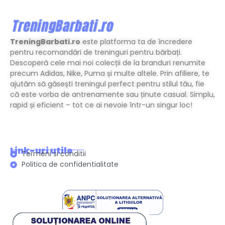
TreningBarbati.ro
este platforma ta de încredere
pentru recomandări de treninguri pentru bărbați.
Descoperă cele mai noi colecții de la branduri renumite
precum Adidas, Nike, Puma și multe altele. Prin afiliere, te
ajutăm să găsești treningul perfect pentru stilul tău, fie
că este vorba de antrenamente sau ținute casual. Simplu,
rapid și eficient – tot ce ai nevoie într-un singur loc!
Link-uri utile
Termeni si conditii
Politica de confidentialitate