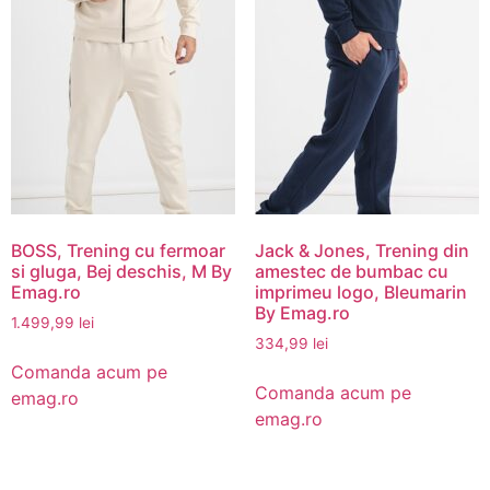
BOSS, Trening cu fermoar
Jack & Jones, Trening din
si gluga, Bej deschis, M By
amestec de bumbac cu
Emag.ro
imprimeu logo, Bleumarin
By Emag.ro
1.499,99
lei
334,99
lei
Comanda acum pe
Comanda acum pe
emag.ro
emag.ro