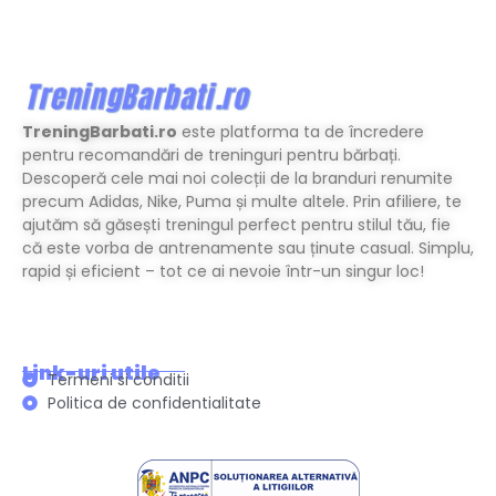
TreningBarbati.ro
este platforma ta de încredere
pentru recomandări de treninguri pentru bărbați.
Descoperă cele mai noi colecții de la branduri renumite
precum Adidas, Nike, Puma și multe altele. Prin afiliere, te
ajutăm să găsești treningul perfect pentru stilul tău, fie
că este vorba de antrenamente sau ținute casual. Simplu,
rapid și eficient – tot ce ai nevoie într-un singur loc!
Link-uri utile
Termeni si conditii
Politica de confidentialitate