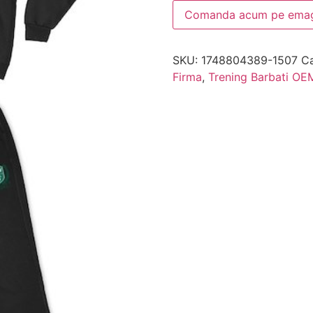
Comanda acum pe emag
SKU:
1748804389-1507
Ca
Firma
,
Trening Barbati OE