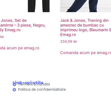
 Jones, Set de
Jack & Jones, Trening din
aminte – 3 piese, Negru,
amestec de bumbac cu
 By Emag.ro
imprimeu logo, Bleumarin 
Emag.ro
9
lei
334,99
lei
da acum pe emag.ro
Comanda acum pe emag.r
Link-uri utile
Termeni si conditii
Politica de confidentialitate