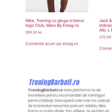
Nike, Trening cu gluga si benzi
Jack &
logo Club, Maro By Emag.ro
imbrac
Alb, L
269,50
lei
370,9
Comanda acum pe emag.ro
Coman
TreningBarbati.ro
este platforma ta de
încredere pentru recomandări de treninguri
pentru bărbați. Descoperă cele mai noi colecții
de la branduri renumite precum Adidas, Nike,
Puma și multe altele. Prin afiliere, te ajutăm să