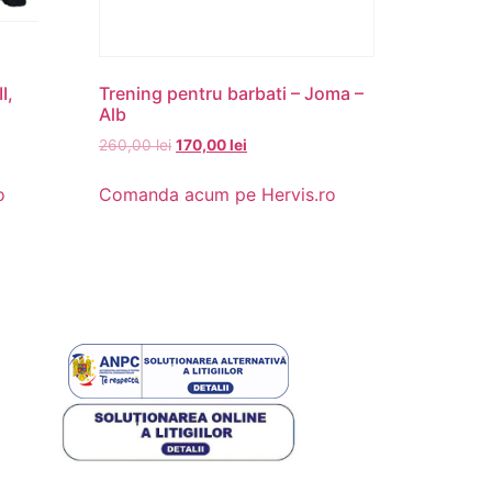
I,
Trening pentru barbati – Joma –
Alb
260,00
lei
170,00
lei
o
Comanda acum pe Hervis.ro