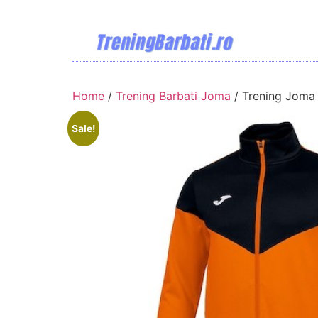
Home
/
Trening Barbati Joma
/ Trening Joma 
Sale!