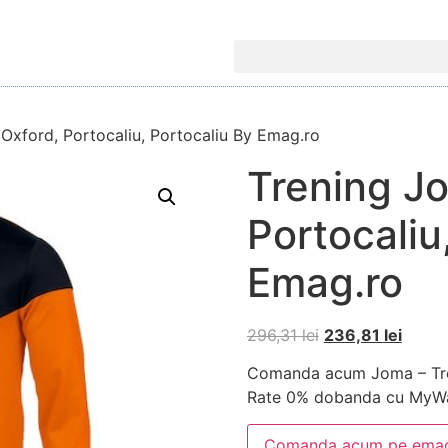
Oxford, Portocaliu, Portocaliu By Emag.ro
Trening J
Portocaliu
Emag.ro
296,31
lei
236,81
lei
Comanda acum Joma – Tren
Rate 0% dobanda cu MyWa
Comanda acum pe emag