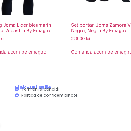
g Joma Lider bleumarin
Set portar, Joma Zamora VI
ru, Albastru By Emag.ro
Negru, Negru By Emag.ro
0
lei
279,00
lei
da acum pe emag.ro
Comanda acum pe emag.r
Link-uri utile
Termeni si conditii
Politica de confidentialitate