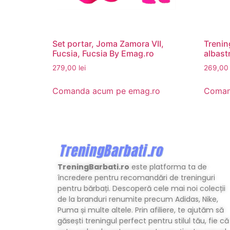
Set portar, Joma Zamora VII,
Trenin
Fucsia, Fucsia By Emag.ro
albast
279,00
lei
269,0
Comanda acum pe emag.ro
Coman
TreningBarbati.ro
este platforma ta de
încredere pentru recomandări de treninguri
pentru bărbați. Descoperă cele mai noi colecții
de la branduri renumite precum Adidas, Nike,
Puma și multe altele. Prin afiliere, te ajutăm să
găsești treningul perfect pentru stilul tău, fie că