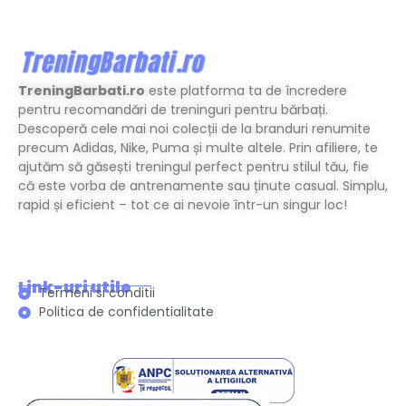
TreningBarbati.ro
este platforma ta de încredere
pentru recomandări de treninguri pentru bărbați.
Descoperă cele mai noi colecții de la branduri renumite
precum Adidas, Nike, Puma și multe altele. Prin afiliere, te
ajutăm să găsești treningul perfect pentru stilul tău, fie
că este vorba de antrenamente sau ținute casual. Simplu,
rapid și eficient – tot ce ai nevoie într-un singur loc!
Link-uri utile
Termeni si conditii
Politica de confidentialitate