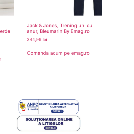
Jack & Jones, Trening uni cu
Verde
snur, Bleumarin By Emag.ro
344,99
lei
Comanda acum pe emag.ro
o