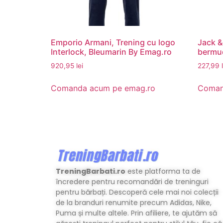
Emporio Armani, Trening cu logo
Jack &
Interlock, Bleumarin By Emag.ro
bermud
920,95
lei
227,99
Comanda acum pe emag.ro
Coman
TreningBarbati.ro
este platforma ta de
încredere pentru recomandări de treninguri
pentru bărbați. Descoperă cele mai noi colecții
de la branduri renumite precum Adidas, Nike,
Puma și multe altele. Prin afiliere, te ajutăm să