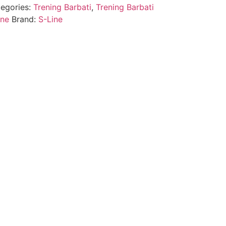
egories:
Trening Barbati
,
Trening Barbati
ine
Brand:
S-Line