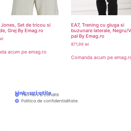
 Jones, Set de tricou si
EA7, Trening cu gluga si
e, Grej By Emag.ro
buzunare laterale, Negru/
pal By Emag.ro
lei
871,99
lei
da acum pe emag.ro
Comanda acum pe emag.r
Link-uri utile
Termeni si conditii
Politica de confidentialitate