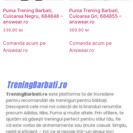
Puma Trening Barbati,
Puma Trening Barbati,
Culoarea Negru, 684848 –
Culoarea Gri, 684855 –
answear.ro
answear.ro
339,90
lei
369,90
lei
Comanda acum pe
Comanda acum pe
Answear.ro
Answear.ro
TreningBarbati.ro
este platforma ta de încredere
pentru recomandări de treninguri pentru bărbați.
Descoperă cele mai noi colecții de la branduri renumite
precum Adidas, Nike, Puma și multe altele. Prin afiliere, te
ajutăm să găsești treningul perfect pentru stilul tău, fie
că este vorba de antrenamente sau ținute casual. Simplu,
rapid și eficient – tot ce ai nevoie într-un singur loc!