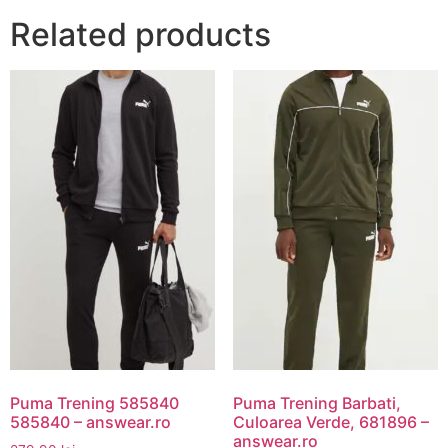
Related products
Puma Trening 585840
Puma Trening Barbati,
585840 – answear.ro
Culoarea Verde, 681896 –
answear.ro