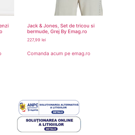
enzi
Jack & Jones, Set de tricou si
ro
bermude, Grej By Emag.ro
227,99
lei
o
Comanda acum pe emag.ro