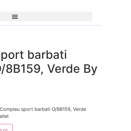
port barbati
8B159, Verde By
ompleu sport barbati O/8B159, Verde
llet
.ro