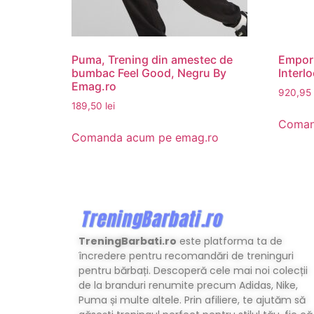
Puma, Trening din amestec de
Empori
bumbac Feel Good, Negru By
Interl
Emag.ro
920,95
189,50
lei
Coman
Comanda acum pe emag.ro
TreningBarbati.ro
este platforma ta de
încredere pentru recomandări de treninguri
pentru bărbați. Descoperă cele mai noi colecții
de la branduri renumite precum Adidas, Nike,
Puma și multe altele. Prin afiliere, te ajutăm să