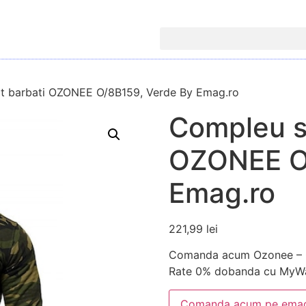
t barbati OZONEE O/8B159, Verde By Emag.ro
Compleu s
OZONEE O/
Emag.ro
221,99
lei
Comanda acum Ozonee – C
Rate 0% dobanda cu MyWa
Comanda acum pe emag