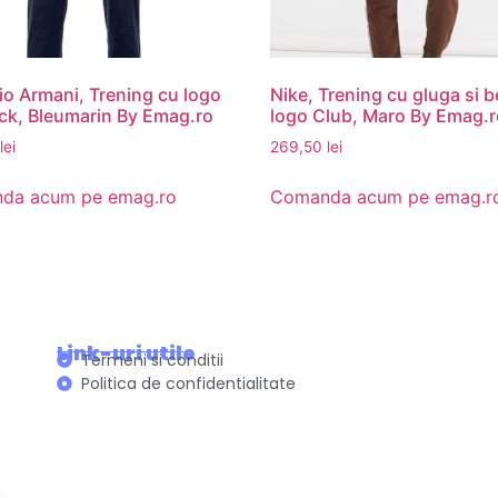
o Armani, Trening cu logo
Nike, Trening cu gluga si b
ock, Bleumarin By Emag.ro
logo Club, Maro By Emag.
lei
269,50
lei
da acum pe emag.ro
Comanda acum pe emag.r
Link-uri utile
Termeni si conditii
Politica de confidentialitate