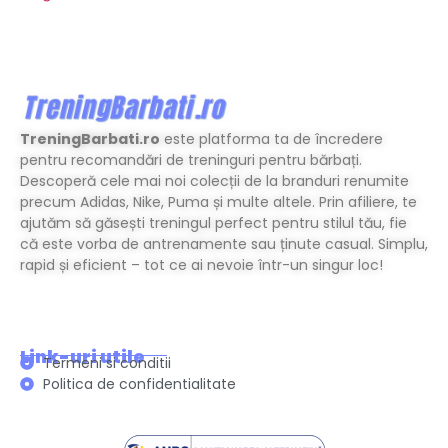
TreningBarbati.ro
este platforma ta de încredere
pentru recomandări de treninguri pentru bărbați.
Descoperă cele mai noi colecții de la branduri renumite
precum Adidas, Nike, Puma și multe altele. Prin afiliere, te
ajutăm să găsești treningul perfect pentru stilul tău, fie
că este vorba de antrenamente sau ținute casual. Simplu,
rapid și eficient – tot ce ai nevoie într-un singur loc!
Link-uri utile
Termeni si conditii
Politica de confidentialitate