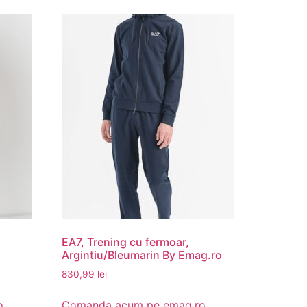
EA7, Trening cu fermoar,
Argintiu/Bleumarin By Emag.ro
830,99
lei
o
Comanda acum pe emag.ro