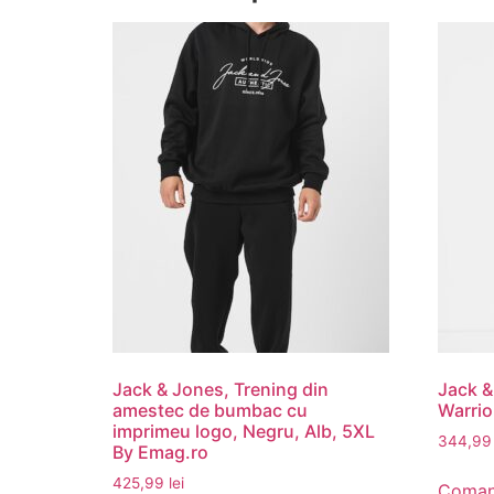
Jack & Jones, Trening din
Jack &
amestec de bumbac cu
Warrio
imprimeu logo, Negru, Alb, 5XL
344,9
By Emag.ro
425,99
lei
Coman