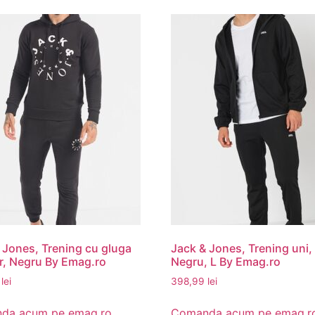
 Jones, Trening cu gluga
Jack & Jones, Trening uni,
r, Negru By Emag.ro
Negru, L By Emag.ro
9
lei
398,99
lei
da acum pe emag.ro
Comanda acum pe emag.r