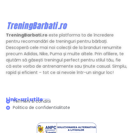
TreningBarbati.ro
este platforma ta de încredere
pentru recomandări de treninguri pentru bărbați.
Descoperă cele mai noi colecții de la branduri renumite
precum Adidas, Nike, Puma și multe altele. Prin afiliere, te
ajutăm să găsești treningul perfect pentru stilul tău, fie
că este vorba de antrenamente sau ținute casual. Simplu,
rapid și eficient – tot ce ai nevoie într-un singur loc!
Link-uri utile
Termeni si conditii
Politica de confidentialitate