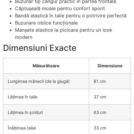
Buzunar tip cangur practic în partea frontală
Căptușeală moale pentru confort sporit
Bandă elastică în talie pentru o potrivire perfectă
Buzunare oblice funcționale
Manșete elastice la picioare pentru un look
modern
Dimensiuni Exacte
Măsurătoare
Dimensiune
Lungimea mânecii (de la glugă)
81 cm
Lățimea în talie
37 cm
Lățimea în șolduri
63 cm
Înălțimea taliei
33 cm