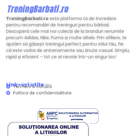
TreningBarbati.ro
este platforma ta de încredere
pentru recomandări de treninguri pentru bărbați.
Descoperă cele mai noi colecții de la branduri renumite
precum Adidas, Nike, Puma și multe altele. Prin afiliere, te
ajutăm să găsești treningul perfect pentru stilul tău, fie
că este vorba de antrenamente sau ținute casual. Simplu,
rapid și eficient – tot ce ai nevoie într-un singur loc!
Link-uri utile
Termeni si conditii
Politica de confidentialitate