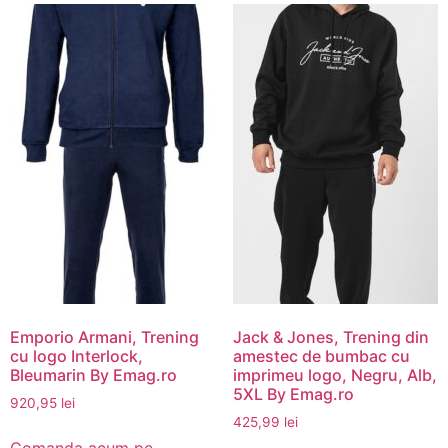
Emporio Armani, Trening
Jack & Jones, Trening din
cu logo Interlock,
amestec de bumbac cu
Bleumarin By Emag.ro
imprimeu logo, Negru, Alb,
5XL By Emag.ro
920,95
lei
425,99
lei
Comanda acum pe