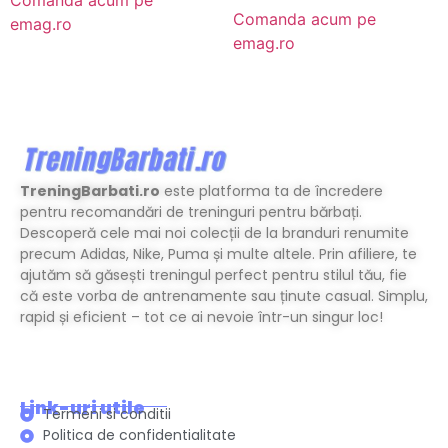
Comanda acum pe
emag.ro
emag.ro
TreningBarbati.ro
este platforma ta de încredere
pentru recomandări de treninguri pentru bărbați.
Descoperă cele mai noi colecții de la branduri renumite
precum Adidas, Nike, Puma și multe altele. Prin afiliere, te
ajutăm să găsești treningul perfect pentru stilul tău, fie
că este vorba de antrenamente sau ținute casual. Simplu,
rapid și eficient – tot ce ai nevoie într-un singur loc!
Link-uri utile
Termeni si conditii
Politica de confidentialitate