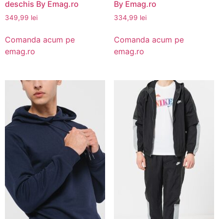
deschis By Emag.ro
By Emag.ro
349,99
lei
334,99
lei
Comanda acum pe
Comanda acum pe
emag.ro
emag.ro