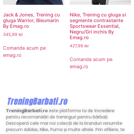
Jack & Jones, Trening cu
Nike, Trening cu gluga si
gluga Warrior, Bleumarin
segmente contrastante
By Emag.ro
Sportswear Essential,
Negru/Gri inchis By
345,99
lei
Emag.ro
427,99
lei
Comanda acum pe
emag.ro
Comanda acum pe
emag.ro
TreningBarbati.ro
este platforma ta de încredere
pentru recomandări de treninguri pentru bărbați.
Descoperă cele mai noi colecții de la branduri renumite
precum Adidas, Nike, Puma și multe altele. Prin afiliere, te