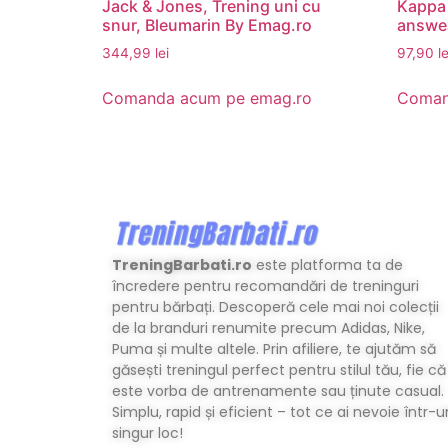
Jack & Jones, Trening uni cu
Kappa 
snur, Bleumarin By Emag.ro
answea
344,99
lei
97,90
le
Comanda acum pe emag.ro
Coman
TreningBarbati.ro
este platforma ta de
încredere pentru recomandări de treninguri
pentru bărbați. Descoperă cele mai noi colecții
de la branduri renumite precum Adidas, Nike,
Puma și multe altele. Prin afiliere, te ajutăm să
găsești treningul perfect pentru stilul tău, fie că
este vorba de antrenamente sau ținute casual.
Simplu, rapid și eficient – tot ce ai nevoie într-u
singur loc!