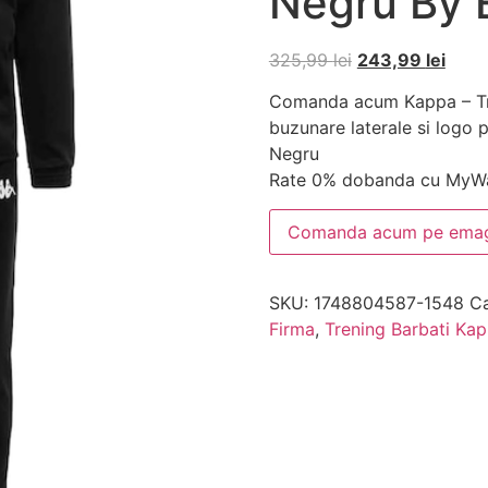
Negru By 
325,99
lei
243,99
lei
Comanda acum Kappa – Tre
buzunare laterale si logo po
Negru
Rate 0% dobanda cu MyWa
Comanda acum pe emag
SKU:
1748804587-1548
Ca
Firma
,
Trening Barbati Ka