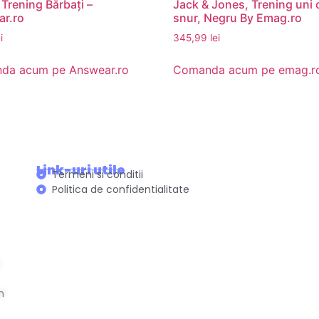
Trening Bărbați –
Jack & Jones, Trening uni 
r.ro
snur, Negru By Emag.ro
i
345,99
lei
da acum pe Answear.ro
Comanda acum pe emag.r
Link-uri utile
Termeni si conditii
Politica de confidentialitate
n