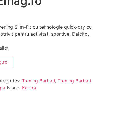
Emag.ro
ning Slim-Fit cu tehnologie quick-dry cu
trivit pentru activitati sportive, Dalcito,
llet
.ro
tegories:
Trening Barbati
,
Trening Barbati
ppa
Brand:
Kappa