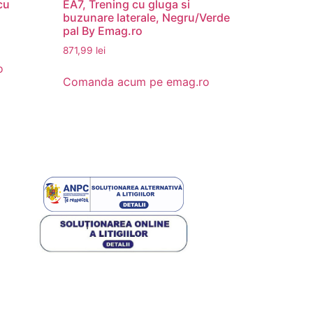
cu
EA7, Trening cu gluga si
buzunare laterale, Negru/Verde
pal By Emag.ro
871,99
lei
o
Comanda acum pe emag.ro