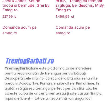
Jack & Jones, Set de
BOSS, Trening cu fermoar
tricou si bermude, Grej By
si gluga, Bej deschis, M By
Emag.ro
Emag.ro
227,99
lei
1.499,99
lei
Comanda acum pe
Comanda acum pe
emag.ro
emag.ro
TreningBarbati.ro
este platforma ta de încredere
pentru recomandări de treninguri pentru bărbați.
Descoperă cele mai noi colecții de la branduri renumite
precum Adidas, Nike, Puma și multe altele. Prin afiliere, te
ajutăm să găsești treningul perfect pentru stilul tău, fie
că este vorba de antrenamente sau ținute casual. Simplu,
rapid și eficient – tot ce ai nevoie într-un singur loc!