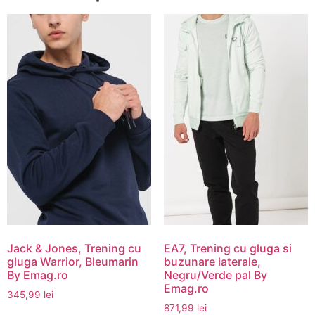
Jack & Jones, Trening cu
EA7, Trening cu gluga si
gluga Warrior, Bleumarin
buzunare laterale,
By Emag.ro
Negru/Verde pal By
Emag.ro
345,99
lei
871,99
lei