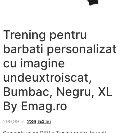
Trening pentru
barbati personalizat
cu imagine
undeuxtroiscat,
Bumbac, Negru, XL
By Emag.ro
299,99
lei
236,54
lei
Comanda acum OEM – Trening pentru barbati