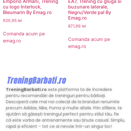
Emporio Armani, Trening
EA7, Trening cu gluga si
cu logo Interlock,
buzunare laterale,
Bleumarin By Emag.ro
Negru/Verde pal By
Emag.ro
920,95
lei
871,99
lei
Comanda acum pe
Comanda acum pe
emag.ro
emag.ro
TreningBarbati.ro
este platforma ta de încredere
pentru recomandări de treninguri pentru bărbați.
Descoperă cele mai noi colecții de la branduri renumite
precum Adidas, Nike, Puma și multe altele. Prin afiliere, te
ajutăm să găsești treningul perfect pentru stilul tău, fie
că este vorba de antrenamente sau ținute casual. Simplu,
rapid și eficient – tot ce ai nevoie într-un singur loc!