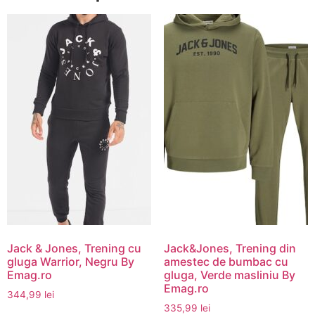
Jack & Jones, Trening cu
Jack&Jones, Trening din
gluga Warrior, Negru By
amestec de bumbac cu
Emag.ro
gluga, Verde masliniu By
Emag.ro
344,99
lei
335,99
lei