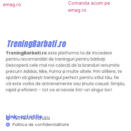
Comanda acum pe
emag.ro
emag.ro
TreningBarbati.ro
este platforma ta de încredere
pentru recomandări de treninguri pentru bărbați.
Descoperă cele mai noi colecții de la branduri renumite
precum Adidas, Nike, Puma și multe altele. Prin afiliere, te
ajutăm să găsești treningul perfect pentru stilul tău, fie
că este vorba de antrenamente sau ținute casual. Simplu,
rapid și eficient – tot ce ai nevoie într-un singur loc!
Link-uri utile
Termeni si conditii
Politica de confidentialitate