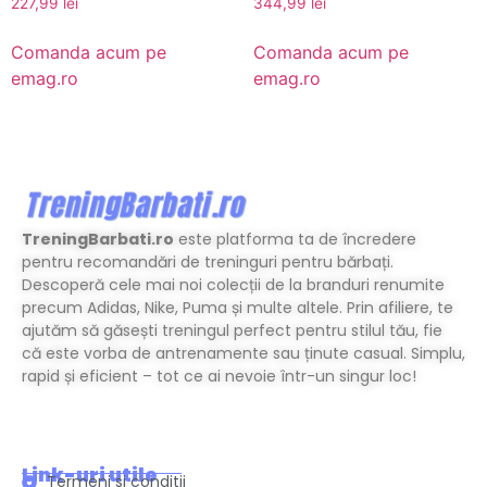
227,99
lei
344,99
lei
Comanda acum pe
Comanda acum pe
emag.ro
emag.ro
TreningBarbati.ro
este platforma ta de încredere
pentru recomandări de treninguri pentru bărbați.
Descoperă cele mai noi colecții de la branduri renumite
precum Adidas, Nike, Puma și multe altele. Prin afiliere, te
ajutăm să găsești treningul perfect pentru stilul tău, fie
că este vorba de antrenamente sau ținute casual. Simplu,
rapid și eficient – tot ce ai nevoie într-un singur loc!
Link-uri utile
Termeni si conditii