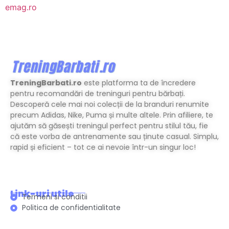
emag.ro
TreningBarbati.ro
este platforma ta de încredere
pentru recomandări de treninguri pentru bărbați.
Descoperă cele mai noi colecții de la branduri renumite
precum Adidas, Nike, Puma și multe altele. Prin afiliere, te
ajutăm să găsești treningul perfect pentru stilul tău, fie
că este vorba de antrenamente sau ținute casual. Simplu,
rapid și eficient – tot ce ai nevoie într-un singur loc!
Link-uri utile
Termeni si conditii
Politica de confidentialitate