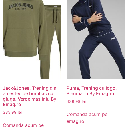
Jack&Jones, Trening din
Puma, Trening cu logo,
amestec de bumbac cu
Bleumarin By Emag.ro
gluga, Verde masliniu By
439,99
lei
Emag.ro
335,99
lei
Comanda acum pe
emag.ro
Comanda acum pe