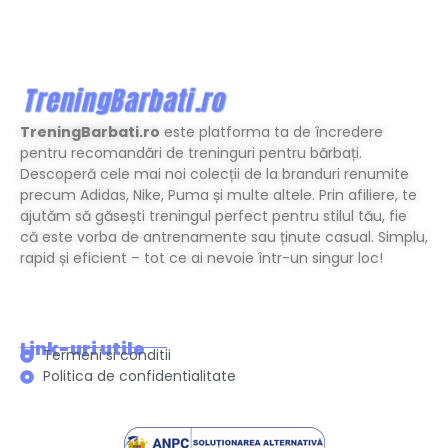
TreningBarbati.ro
este platforma ta de încredere
pentru recomandări de treninguri pentru bărbați.
Descoperă cele mai noi colecții de la branduri renumite
precum Adidas, Nike, Puma și multe altele. Prin afiliere, te
ajutăm să găsești treningul perfect pentru stilul tău, fie
că este vorba de antrenamente sau ținute casual. Simplu,
rapid și eficient – tot ce ai nevoie într-un singur loc!
Link-uri utile
Termeni si conditii
Politica de confidentialitate