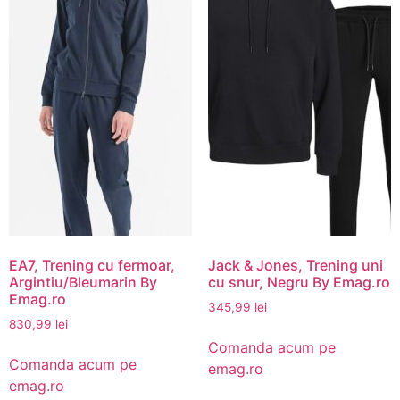
EA7, Trening cu fermoar,
Jack & Jones, Trening uni
Argintiu/Bleumarin By
cu snur, Negru By Emag.ro
Emag.ro
345,99
lei
830,99
lei
Comanda acum pe
Comanda acum pe
emag.ro
emag.ro