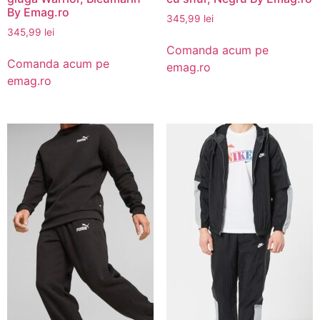
By Emag.ro
345,99
lei
345,99
lei
Comanda acum pe
Comanda acum pe
emag.ro
emag.ro