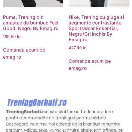
Puma, Trening din
Nike, Trening cu gluga si
amestec de bumbac Feel
segmente contrastante
Good, Negru By Emag.ro
Sportswear Essential,
Negru/Gri inchis By
189,50
lei
Emag.ro
427,99
lei
Comanda acum pe
emag.ro
Comanda acum pe
emag.ro
TreningBarbati.ro
este platforma ta de încredere
pentru recomandări de treninguri pentru bărbați.
Descoperă cele mai noi colecții de la branduri renumite
precum Adidas, Nike, Puma și multe altele. Prin afiliere, te