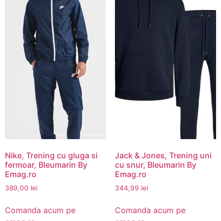
Nike, Trening cu gluga si
Jack & Jones, Trening uni
fermoar, Bleumarin By
cu snur, Bleumarin By
Emag.ro
Emag.ro
389,00
lei
344,99
lei
Comanda acum pe
Comanda acum pe