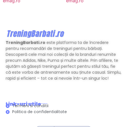
emag.ro
emag.ro
TreningBarbati.ro
este platforma ta de încredere
pentru recomandări de treninguri pentru bărbați.
Descoperă cele mai noi colecții de la branduri renumite
precum Adidas, Nike, Puma și multe altele. Prin afiliere, te
ajutăm să găsești treningul perfect pentru stilul tău, fie
că este vorba de antrenamente sau ținute casual. Simplu,
rapid și eficient – tot ce ai nevoie într-un singur loc!
Link-uri utile
Termeni si conditii
Politica de confidentialitate