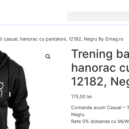
ti casual, hanorac cu pantaloni, 12182, Negru By Emag.ro
Trening ba
hanorac cu
12182, Ne
175,00
lei
Comanda acum Casual – Tre
Negru
Rate 0% dobanda cu MyWa