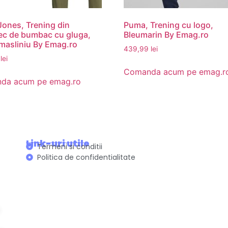
ones, Trening din
Puma, Trening cu logo,
c de bumbac cu gluga,
Bleumarin By Emag.ro
masliniu By Emag.ro
439,99
lei
9
lei
Comanda acum pe emag.r
da acum pe emag.ro
Link-uri utile
Termeni si conditii
Politica de confidentialitate