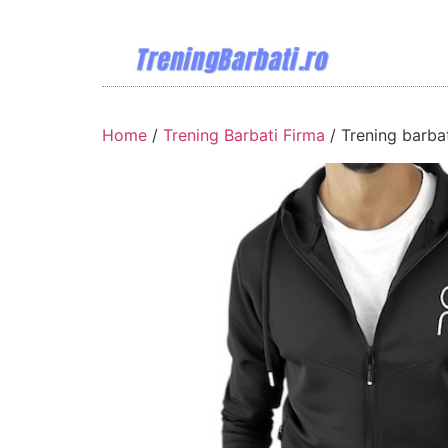
Home
/
Trening Barbati Firma
/ Trening barba