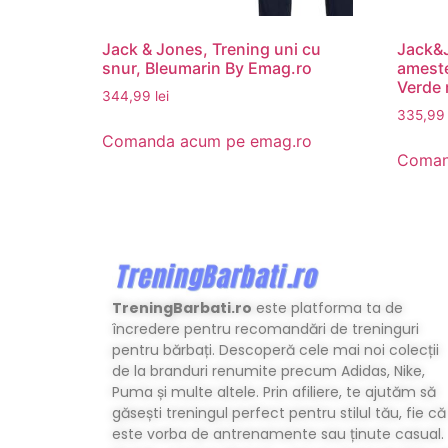
Jack & Jones, Trening uni cu
Jack&J
snur, Bleumarin By Emag.ro
ameste
Verde 
344,99
lei
335,9
Comanda acum pe emag.ro
Coman
TreningBarbati.ro
este platforma ta de
încredere pentru recomandări de treninguri
pentru bărbați. Descoperă cele mai noi colecții
de la branduri renumite precum Adidas, Nike,
Puma și multe altele. Prin afiliere, te ajutăm să
găsești treningul perfect pentru stilul tău, fie că
este vorba de antrenamente sau ținute casual.