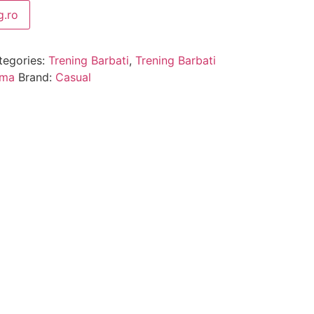
.ro
tegories:
Trening Barbati
,
Trening Barbati
rma
Brand:
Casual