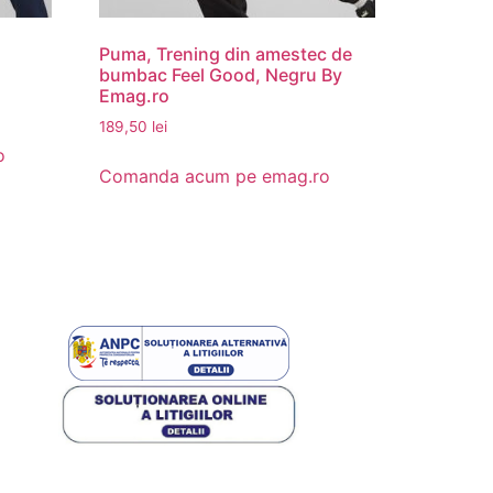
Puma, Trening din amestec de
bumbac Feel Good, Negru By
Emag.ro
189,50
lei
o
Comanda acum pe emag.ro