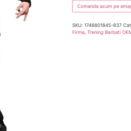
Comanda acum pe emag
SKU:
1748801845-837
Cat
Firma
,
Trening Barbati OE