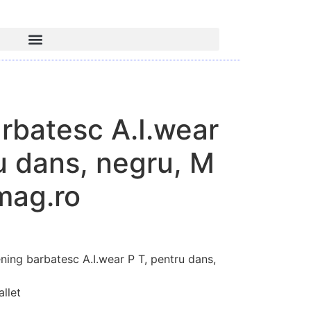
rbatesc A.I.wear
u dans, negru, M
mag.ro
ng barbatesc A.I.wear P T, pentru dans,
llet