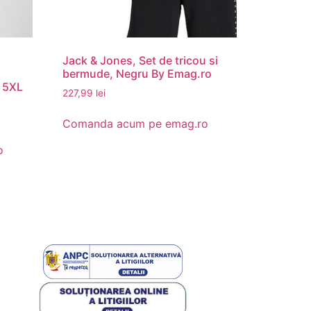
Jack & Jones, Set de tricou si
bermude, Negru By Emag.ro
, 5XL
227,99
lei
Comanda acum pe emag.ro
o