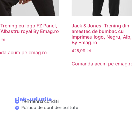
Trening cu logo FZ Panel,
Jack & Jones, Trening din
Albastru royal By Emag.ro
amestec de bumbac cu
imprimeu logo, Negru, Alb
0
lei
By Emag.ro
425,99
lei
da acum pe emag.ro
Comanda acum pe emag.r
Link-uri utile
Termeni si conditii
Politica de confidentialitate