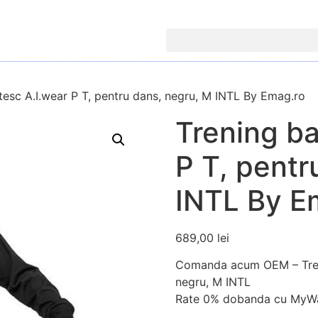
tesc A.I.wear P T, pentru dans, negru, M INTL By Emag.ro
Trening ba
P T, pentr
INTL By E
689,00
lei
Comanda acum OEM – Treni
negru, M INTL
Rate 0% dobanda cu MyWa