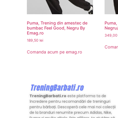
Puma, Trening din amestec de
Puma, 
bumbac Feel Good, Negru By
Negru/
Emag.ro
349,0
189,50
lei
Coman
Comanda acum pe emag.ro
TreningBarbati.ro
este platforma ta de
încredere pentru recomandări de treninguri
pentru bărbați. Descoperă cele mai noi colecții
de la branduri renumite precum Adidas, Nike,