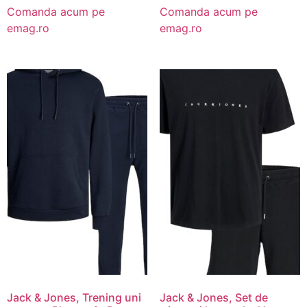
Comanda acum pe
Comanda acum pe
emag.ro
emag.ro
Jack & Jones, Trening uni
Jack & Jones, Set de