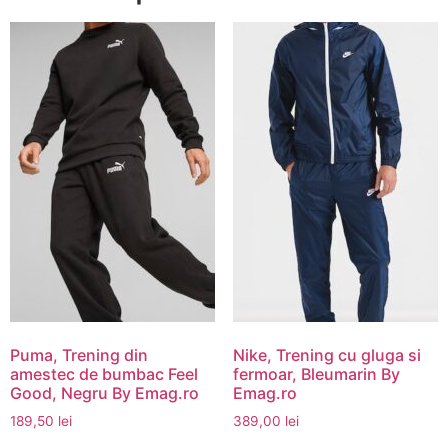
Puma, Trening din
Nike, Trening cu gluga si
amestec de bumbac Feel
fermoar, Bleumarin By
Good, Negru By Emag.ro
Emag.ro
189,50
lei
389,00
lei