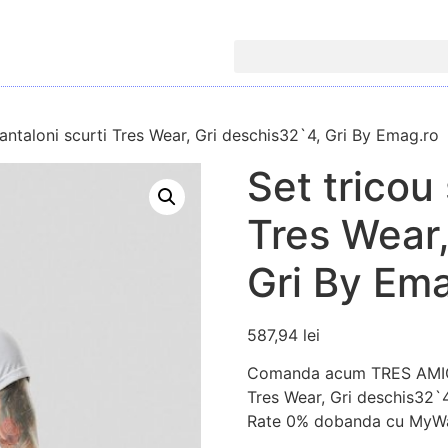
pantaloni scurti Tres Wear, Gri deschis32`4, Gri By Emag.ro
Set tricou 
Tres Wear,
Gri By Em
587,94
lei
Comanda acum TRES AMIGOS
Tres Wear, Gri deschis32`4
Rate 0% dobanda cu MyWa