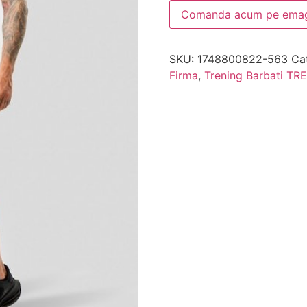
Comanda acum pe emag
SKU:
1748800822-563
Ca
Firma
,
Trening Barbati T