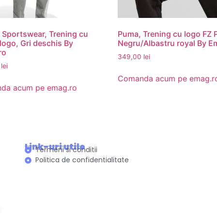
 Sportswear, Trening cu
Puma, Trening cu logo FZ 
 logo, Gri deschis By
Negru/Albastru royal By E
ro
349,00
lei
9
lei
Comanda acum pe emag.r
da acum pe emag.ro
Link-uri utile
Termeni si conditii
Politica de confidentialitate