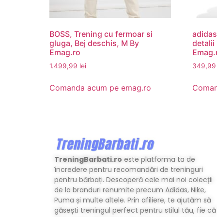
BOSS, Trening cu fermoar si
adidas
gluga, Bej deschis, M By
detalii
Emag.ro
Emag.
1.499,99
lei
349,9
Comanda acum pe emag.ro
Coman
TreningBarbati.ro
este platforma ta de
încredere pentru recomandări de treninguri
pentru bărbați. Descoperă cele mai noi colecții
de la branduri renumite precum Adidas, Nike,
Puma și multe altele. Prin afiliere, te ajutăm să
găsești treningul perfect pentru stilul tău, fie că