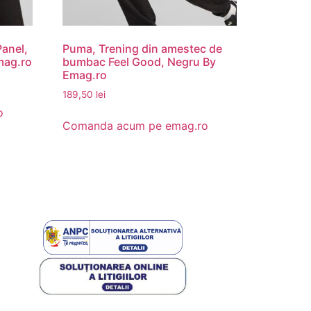
Panel,
Puma, Trening din amestec de
mag.ro
bumbac Feel Good, Negru By
Emag.ro
189,50
lei
o
Comanda acum pe emag.ro