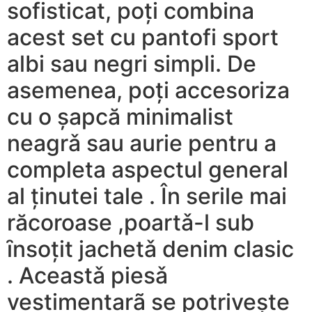
sofisticat, poți combina
acest set cu pantofi sport
albi sau negri simpli. De
asemenea, poți accesoriza
cu o șapcă minimalist
neagrǎ sau aurie pentru a
completa aspectul general
al ținutei tale . În serile mai
răcoroase ,poartǎ-l sub
ȋnsoțit jachetǎ denim clasic
. Aceastǎ piesǎ
vestimentarã se potrivește