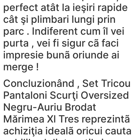
perfect atât la ieşiri rapide
cât şi plimbari lungi prin
parc . Indiferent cum îl vei
purta , vei fi sigur cã faci
impresie bunã oriunde ai
merge !
Concluzionând , Set Tricou
Pantaloni Scurţi Oversized
Negru-Auriu Brodat
Mărimea Xl Tres reprezintã
achiziţia idealã oricui cauta