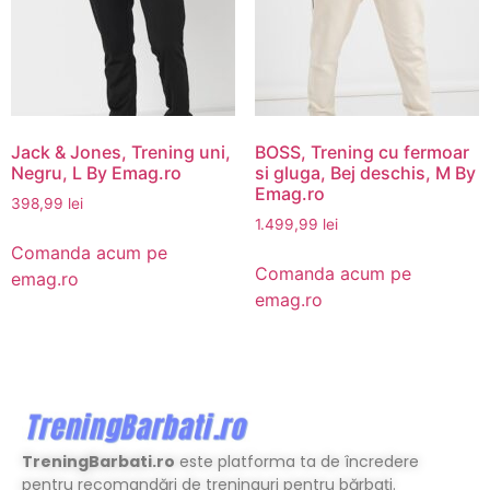
Jack & Jones, Trening uni,
BOSS, Trening cu fermoar
Negru, L By Emag.ro
si gluga, Bej deschis, M By
Emag.ro
398,99
lei
1.499,99
lei
Comanda acum pe
Comanda acum pe
emag.ro
emag.ro
TreningBarbati.ro
este platforma ta de încredere
pentru recomandări de treninguri pentru bărbați.