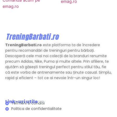
emag.ro
emag.ro
TreningBarbati.ro
este platforma ta de încredere
pentru recomandări de treninguri pentru bărbați.
Descoperă cele mai noi colecții de la branduri renumite
precum Adidas, Nike, Puma și multe altele. Prin afiliere, te
ajutăm să găsești treningul perfect pentru stilul tău, fie
că este vorba de antrenamente sau ținute casual. Simplu,
rapid și eficient – tot ce ai nevoie într-un singur loc!
Link-uri utile
Termeni si conditii
Politica de confidentialitate