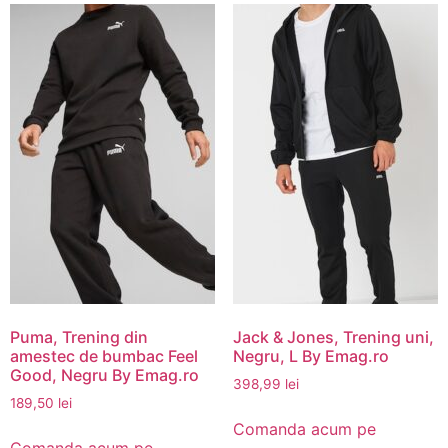
Puma, Trening din
Jack & Jones, Trening uni,
amestec de bumbac Feel
Negru, L By Emag.ro
Good, Negru By Emag.ro
398,99
lei
189,50
lei
Comanda acum pe
Comanda acum pe