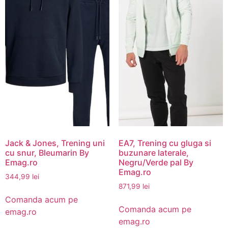
Jack & Jones, Trening uni
EA7, Trening cu gluga si
cu snur, Bleumarin By
buzunare laterale,
Emag.ro
Negru/Verde pal By
Emag.ro
344,99
lei
871,99
lei
Comanda acum pe
Comanda acum pe
emag.ro
emag.ro