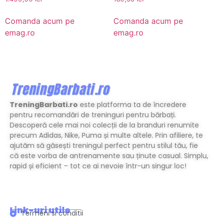
Comanda acum pe
Comanda acum pe
emag.ro
emag.ro
TreningBarbati.ro
este platforma ta de încredere
pentru recomandări de treninguri pentru bărbați.
Descoperă cele mai noi colecții de la branduri renumite
precum Adidas, Nike, Puma și multe altele. Prin afiliere, te
ajutăm să găsești treningul perfect pentru stilul tău, fie
că este vorba de antrenamente sau ținute casual. Simplu,
rapid și eficient – tot ce ai nevoie într-un singur loc!
Link-uri utile
Termeni si conditii