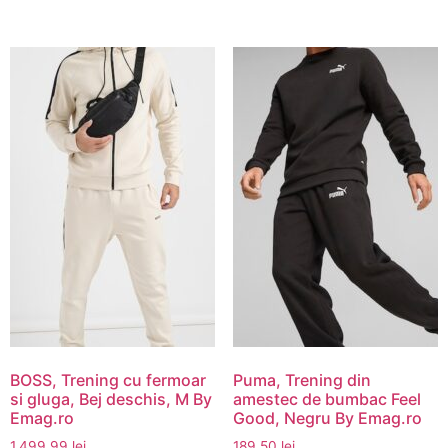
BOSS, Trening cu fermoar
Puma, Trening din
si gluga, Bej deschis, M By
amestec de bumbac Feel
Emag.ro
Good, Negru By Emag.ro
1.499,99
lei
189,50
lei