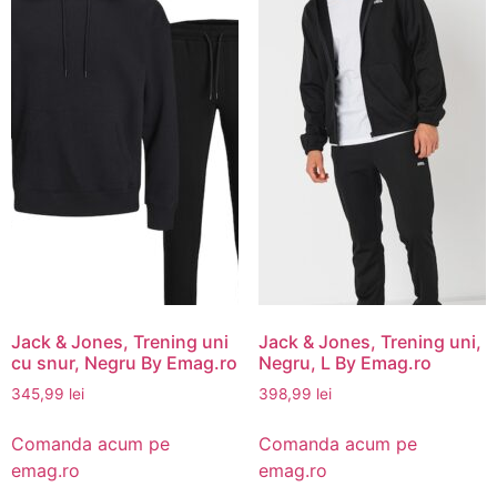
Jack & Jones, Trening uni
Jack & Jones, Trening uni,
cu snur, Negru By Emag.ro
Negru, L By Emag.ro
345,99
lei
398,99
lei
Comanda acum pe
Comanda acum pe
emag.ro
emag.ro