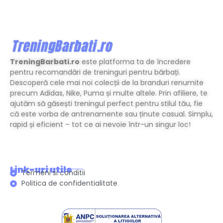
TreningBarbati.ro
este platforma ta de încredere
pentru recomandări de treninguri pentru bărbați.
Descoperă cele mai noi colecții de la branduri renumite
precum Adidas, Nike, Puma și multe altele. Prin afiliere, te
ajutăm să găsești treningul perfect pentru stilul tău, fie
că este vorba de antrenamente sau ținute casual. Simplu,
rapid și eficient – tot ce ai nevoie într-un singur loc!
Link-uri utile
Termeni si conditii
Politica de confidentialitate