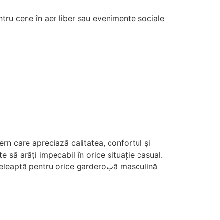
ntru cene în aer liber sau evenimente sociale
rn care apreciază calitatea, confortul și
e să arăți impecabil în orice situație casual.
pentru orice garderoبă masculină