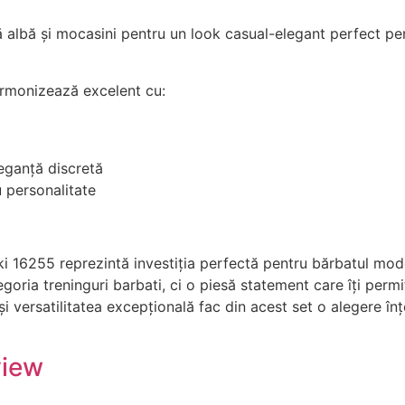
ă albă și mocasini pentru un look casual-elegant perfect pe
armonizează excelent cu:
leganță discretă
 personalitate
 16255 reprezintă investiția perfectă pentru bărbatul mode
goria treninguri barbati, ci o piesă statement care îți permit
ersatilitatea excepțională fac din acest set o alegere înțeleaptă 
view