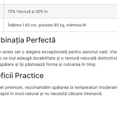
70% Viscoză și 30% In
Înălțime 1.83 cm, greutate 80 kg, mărimea M
binația Perfectă
 acest set o alegere excepțională pentru sezonul cald. Vis
mp ce inul adaugă durabilitate și o textură naturală distincti
pălare și își păstrează forma și culoarea în timp.
ficii Practice
 set premium, recomandăm spălarea la temperaturi moderate
 rapid în mod natural și nu necesită călcare intensivă.