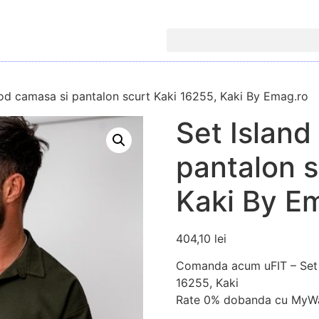
od camasa si pantalon scurt Kaki 16255, Kaki By Emag.ro
Set Islan
pantalon s
Kaki By E
404,10
lei
Comanda acum uFIT – Set 
16255, Kaki
Rate 0% dobanda cu MyWa