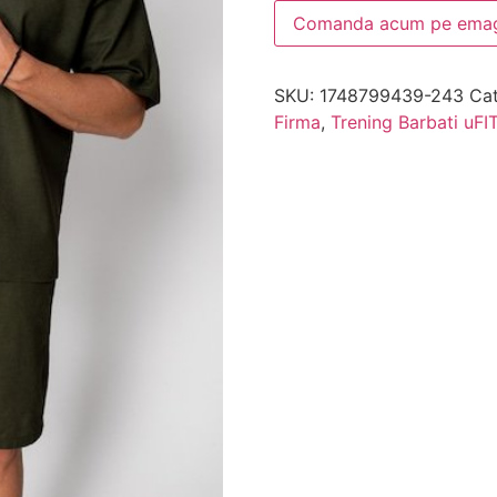
Comanda acum pe emag
SKU:
1748799439-243
Cat
Firma
,
Trening Barbati uFI