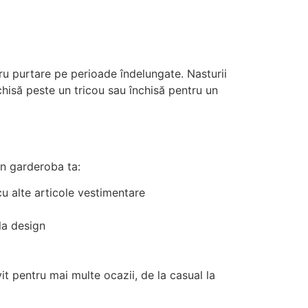
tru purtare pe perioade îndelungate. Nasturii
chisă peste un tricou sau închisă pentru un
în garderoba ta:
cu alte articole vestimentare
la design
it pentru mai multe ocazii, de la casual la