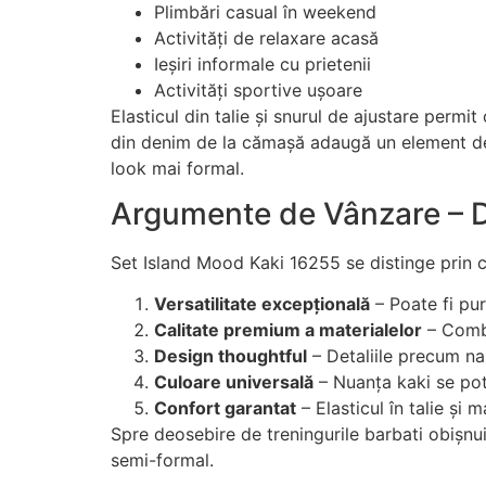
Plimbări casual în weekend
Activități de relaxare acasă
Ieșiri informale cu prietenii
Activități sportive ușoare
Elasticul din talie și snurul de ajustare permi
din denim de la cămașă adaugă un element de st
look mai formal.
Argumente de Vânzare – D
Set Island Mood Kaki 16255 se distinge prin cât
Versatilitate excepțională
– Poate fi pur
Calitate premium a materialelor
– Combi
Design thoughtful
– Detaliile precum na
Culoare universală
– Nuanța kaki se potr
Confort garantat
– Elasticul în talie și 
Spre deosebire de treningurile barbati obișnuit
semi-formal.