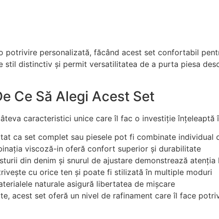
t o potrivire personalizată, făcând acest set confortabil pen
il distinctiv și permit versatilitatea de a purta piesa des
e Ce Să Alegi Acest Set
eva caracteristici unice care îl fac o investiție înțeleaptă 
tat ca set complet sau piesele pot fi combinate individual 
nația viscoză-in oferă confort superior și durabilitate
sturii din denim și snurul de ajustare demonstrează atenția 
ivește cu orice ten și poate fi stilizată în multiple moduri
materialele naturale asigură libertatea de mișcare
e, acest set oferă un nivel de rafinament care îl face potriv