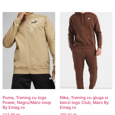
Puma, Trening cu logo
Nike, Trening cu gluga si
Power, Negru/Maro nisip
benzi logo Club, Maro By
By Emag.ro
Emag.ro
334,99
lei
269,50
lei