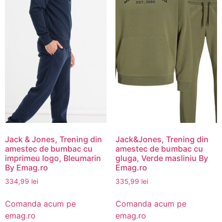
Jack & Jones, Trening din
Jack&Jones, Trening din
amestec de bumbac cu
amestec de bumbac cu
imprimeu logo, Bleumarin
gluga, Verde masliniu By
By Emag.ro
Emag.ro
334,99
lei
335,99
lei
Comanda acum pe
Comanda acum pe
emag.ro
emag.ro