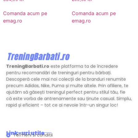
Comanda acum pe
Comanda acum pe
emag.ro
emag.ro
TreningBarbati.ro
este platforma ta de încredere
pentru recomandări de treninguri pentru bărbați.
Descoperă cele mai noi colecții de la branduri renumite
precum Adidas, Nike, Puma și multe altele. Prin afiliere, te
ajutăm să găsești treningul perfect pentru stilul tău, fie
că este vorba de antrenamente sau ținute casual. Simplu,
rapid și eficient – tot ce ai nevoie într-un singur loc!
Link-uri utile
Termeni si conditii