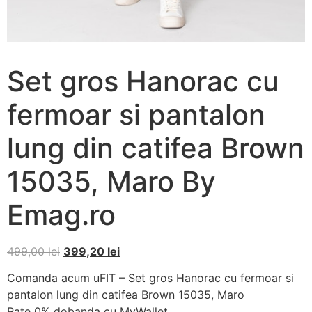
Set gros Hanorac cu
fermoar si pantalon
lung din catifea Brown
15035, Maro By
Emag.ro
499,00
lei
399,20
lei
Comanda acum uFIT – Set gros Hanorac cu fermoar si
pantalon lung din catifea Brown 15035, Maro
Rate 0% dobanda cu MyWallet