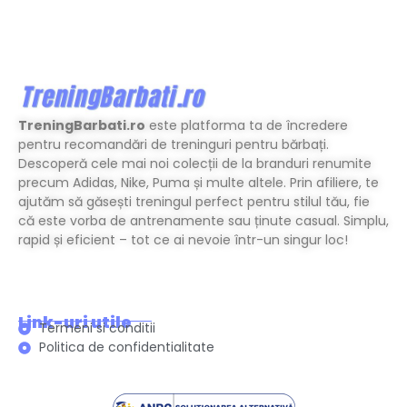
TreningBarbati.ro
este platforma ta de încredere
pentru recomandări de treninguri pentru bărbați.
Descoperă cele mai noi colecții de la branduri renumite
precum Adidas, Nike, Puma și multe altele. Prin afiliere, te
ajutăm să găsești treningul perfect pentru stilul tău, fie
că este vorba de antrenamente sau ținute casual. Simplu,
rapid și eficient – tot ce ai nevoie într-un singur loc!
Link-uri utile
Termeni si conditii
Politica de confidentialitate