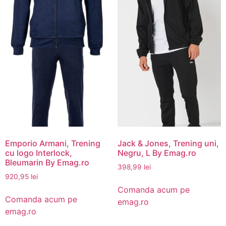
Emporio Armani, Trening
Jack & Jones, Trening uni,
cu logo Interlock,
Negru, L By Emag.ro
Bleumarin By Emag.ro
398,99
lei
920,95
lei
Comanda acum pe
Comanda acum pe
emag.ro
emag.ro