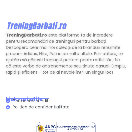
TreningBarbati.ro
este platforma ta de încredere
pentru recomandări de treninguri pentru bărbați.
Descoperă cele mai noi colecții de la branduri renumite
precum Adidas, Nike, Puma și multe altele. Prin afiliere, te
ajutăm să găsești treningul perfect pentru stilul tău, fie
că este vorba de antrenamente sau ținute casual. Simplu,
rapid și eficient – tot ce ai nevoie într-un singur loc!
Link-uri utile
Termeni si conditii
Politica de confidentialitate