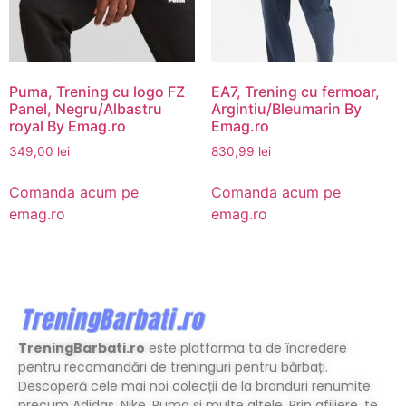
Puma, Trening cu logo FZ
EA7, Trening cu fermoar,
Panel, Negru/Albastru
Argintiu/Bleumarin By
royal By Emag.ro
Emag.ro
349,00
lei
830,99
lei
Comanda acum pe
Comanda acum pe
emag.ro
emag.ro
TreningBarbati.ro
este platforma ta de încredere
pentru recomandări de treninguri pentru bărbați.
Descoperă cele mai noi colecții de la branduri renumite
precum Adidas, Nike, Puma și multe altele. Prin afiliere, te