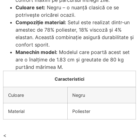
confort maxim pe parcursul întregii zile.
Culoare set:
Negru – o nuanță clasică ce se
potrivește oricărei ocazii.
Compoziție material:
Setul este realizat dintr-un
amestec de 78% poliester, 18% viscoză și 4%
elastan. Această combinație asigură durabilitate și
confort sporit.
Manechin model:
Modelul care poartă acest set
are o înalțime de 1.83 cm și greutate de 80 kg
purtând mărimea M.
Caracteristici
Culoare
Negru
Material
Poliester
<