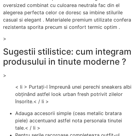
oversized combinat cu culoarea neutrala fac din el
alegerea perfecta celor ce doresc sa imbine stilurile
casual si elegant . Materialele premium utilizate confera
rezistenta sporita precum si confort termic optim .
>
Sugestii stilistice: cum integram
produsului in tinute moderne ?
>
< li > Purtați-l împreunǎ unei perechi sneakers albi
obținând astfel look urban fresh potrivit zilelor
însorite.< / li >
Adauga accesorii simple (ceas metalic bratara
piele) accentuand astfel nota personala tinutei
tale.< / li >
Pentru serile racoroase completeaza outfit-ul