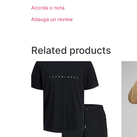
Acorda o nota
Adauga un review
Related products