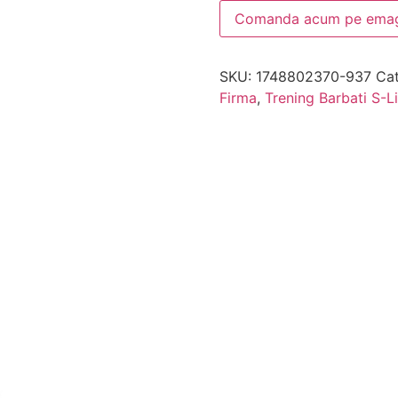
Comanda acum pe emag
SKU:
1748802370-937
Cat
Firma
,
Trening Barbati S-L