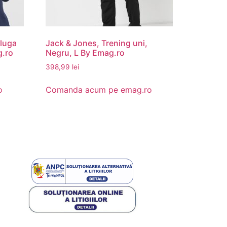
gluga
Jack & Jones, Trening uni,
g.ro
Negru, L By Emag.ro
398,99
lei
o
Comanda acum pe emag.ro