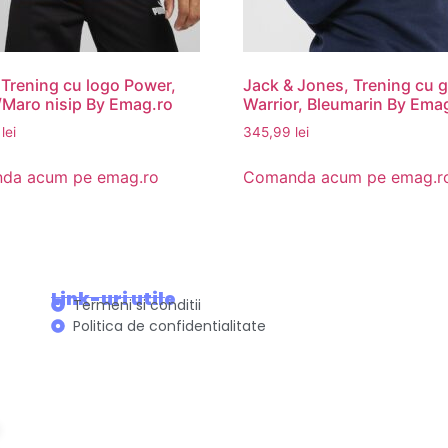
Trening cu logo Power,
Jack & Jones, Trening cu 
Maro nisip By Emag.ro
Warrior, Bleumarin By Ema
9
lei
345,99
lei
da acum pe emag.ro
Comanda acum pe emag.r
Link-uri utile
Termeni si conditii
Politica de confidentialitate