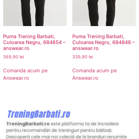
Puma Trening Barbati,
Puma Trening Barbati,
Culoarea Negru, 684854 –
Culoarea Negru, 684848 –
answear.ro
answear.ro
369,90
lei
339,90
lei
Comanda acum pe
Comanda acum pe
Answear.ro
Answear.ro
TreningBarbati.ro
este platforma ta de încredere
pentru recomandări de treninguri pentru bărbați.
Descoperă cele mai noi colecții de la branduri renumite