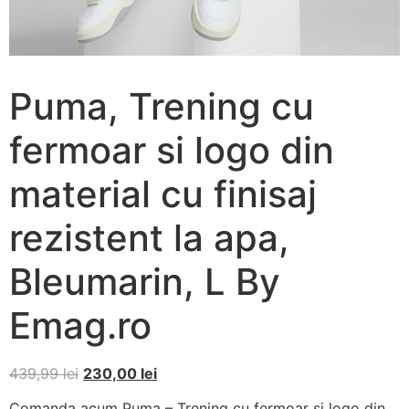
Puma, Trening cu
fermoar si logo din
material cu finisaj
rezistent la apa,
Bleumarin, L By
Emag.ro
439,99
lei
230,00
lei
Comanda acum Puma – Trening cu fermoar si logo din