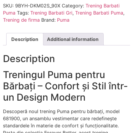
SKU:
9BYH-DKM02S_90X
Category:
Trening Barbati
Puma
Tags:
Trening Barbati Gri
,
Trening Barbati Puma
,
Trening de firma
Brand:
Puma
Description
Additional information
Description
Treningul Puma pentru
Bărbați – Confort și Stil într-
un Design Modern
Descoperă noul trening Puma pentru bărbați, model
681900, un ansamblu vestimentar care redefinește
standardele în materie de confort și funcționalitate.
Parte din colecția Forever Better, acest trening