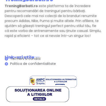
TreningBarbati.ro
este platforma ta de încredere
pentru recomandări de treninguri pentru bărbați.
Descoperă cele mai noi colecții de la branduri renumite
precum Adidas, Nike, Puma și multe altele. Prin afiliere, te
ajutăm să găsești treningul perfect pentru stilul tău, fie
că este vorba de antrenamente sau ținute casual. Simplu,
rapid și eficient – tot ce ai nevoie într-un singur loc!
Link-uri utile
Termeni si conditii
Politica de confidentialitate