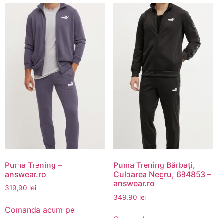
Puma Trening –
Puma Trening Bărbați,
answear.ro
Culoarea Negru, 684853 –
answear.ro
319,90
lei
349,90
lei
Comanda acum pe