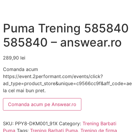
Puma Trening 585840
585840 – answear.ro
289,90
lei
Comanda acum
https://event.2performant.com/events/click?
ad_type=product_store&unique=c9566cc9f&aff_code=a
la cel mai bun pret.
Comanda acum pe Answear.ro
SKU:
PPY8-DKM001_91X
Category:
Trening Barbati
Puma
Tags:
Trening Barbati Puma
,
Trening de firma