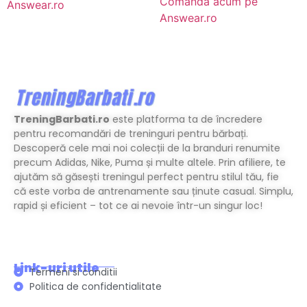
Comanda acum pe
Answear.ro
Answear.ro
TreningBarbati.ro
este platforma ta de încredere
pentru recomandări de treninguri pentru bărbați.
Descoperă cele mai noi colecții de la branduri renumite
precum Adidas, Nike, Puma și multe altele. Prin afiliere, te
ajutăm să găsești treningul perfect pentru stilul tău, fie
că este vorba de antrenamente sau ținute casual. Simplu,
rapid și eficient – tot ce ai nevoie într-un singur loc!
Link-uri utile
Termeni si conditii
Politica de confidentialitate