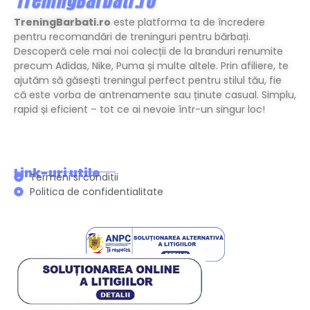
TreningBarbati.ro
este platforma ta de încredere
pentru recomandări de treninguri pentru bărbați.
Descoperă cele mai noi colecții de la branduri renumite
precum Adidas, Nike, Puma și multe altele. Prin afiliere, te
ajutăm să găsești treningul perfect pentru stilul tău, fie
că este vorba de antrenamente sau ținute casual. Simplu,
rapid și eficient – tot ce ai nevoie într-un singur loc!
Link-uri utile
Termeni si conditii
Politica de confidentialitate