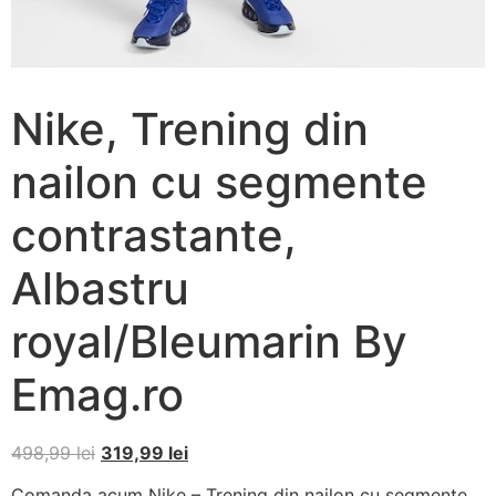
Nike, Trening din
nailon cu segmente
contrastante,
Albastru
royal/Bleumarin By
Emag.ro
498,99
lei
319,99
lei
Comanda acum Nike – Trening din nailon cu segmente