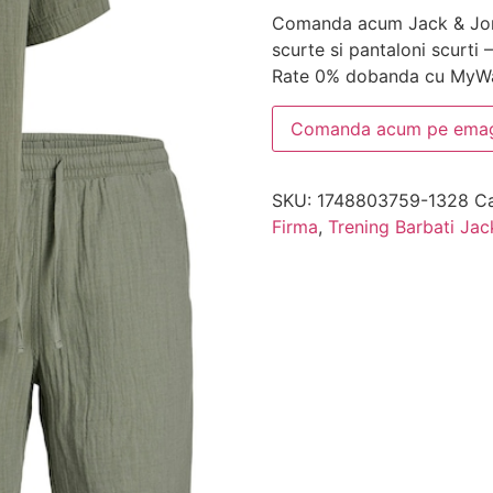
Comanda acum Jack & Jon
scurte si pantaloni scurti 
Rate 0% dobanda cu MyWa
Comanda acum pe emag
SKU:
1748803759-1328
Ca
Firma
,
Trening Barbati Jac