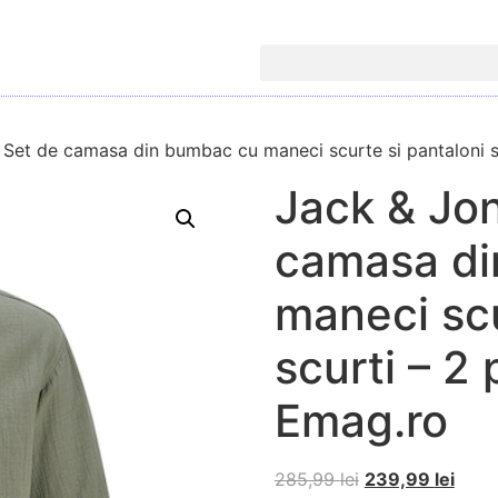
 Set de camasa din bumbac cu maneci scurte si pantaloni sc
Jack & Jon
camasa di
maneci scu
scurti – 2 
Emag.ro
285,99
lei
239,99
lei