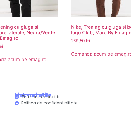
rening cu gluga si
Nike, Trening cu gluga si b
re laterale, Negru/Verde
logo Club, Maro By Emag.
 Emag.ro
269,50
lei
lei
Comanda acum pe emag.r
da acum pe emag.ro
Link-uri utile
Termeni si conditii
Politica de confidentialitate