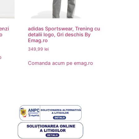
enzi
adidas Sportswear, Trening cu
ro
detalii logo, Gri deschis By
Emag.ro
349,99
lei
o
Comanda acum pe emag.ro