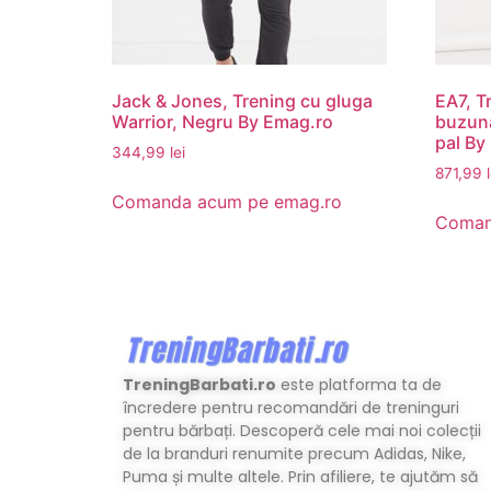
Jack & Jones, Trening cu gluga
EA7, T
Warrior, Negru By Emag.ro
buzuna
pal By
344,99
lei
871,99
Comanda acum pe emag.ro
Coman
TreningBarbati.ro
este platforma ta de
încredere pentru recomandări de treninguri
pentru bărbați. Descoperă cele mai noi colecții
de la branduri renumite precum Adidas, Nike,
Puma și multe altele. Prin afiliere, te ajutăm să