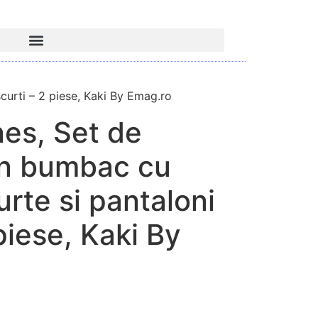
urti – 2 piese, Kaki By Emag.ro
es, Set de
n bumbac cu
rte si pantaloni
piese, Kaki By