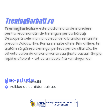
TreningBarbati.ro
este platforma ta de încredere
pentru recomandări de treninguri pentru bărbați.
Descoperă cele mai noi colecții de la branduri renumite
precum Adidas, Nike, Puma și multe altele. Prin afiliere, te
ajutăm să găsești treningul perfect pentru stilul tău, fie
că este vorba de antrenamente sau ținute casual. Simplu,
rapid și eficient – tot ce ai nevoie într-un singur loc!
Link-uri utile
Termeni si conditii
Politica de confidentialitate