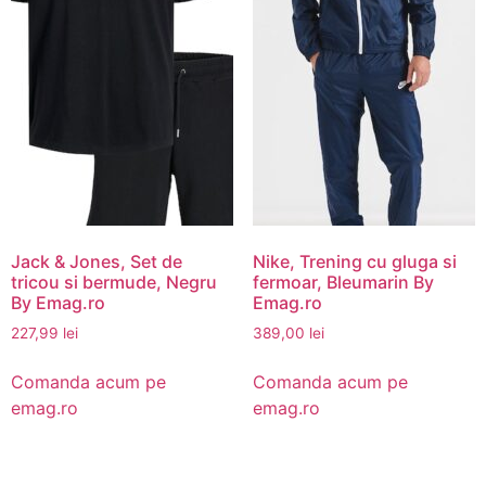
Jack & Jones, Set de
Nike, Trening cu gluga si
tricou si bermude, Negru
fermoar, Bleumarin By
By Emag.ro
Emag.ro
227,99
lei
389,00
lei
Comanda acum pe
Comanda acum pe
emag.ro
emag.ro