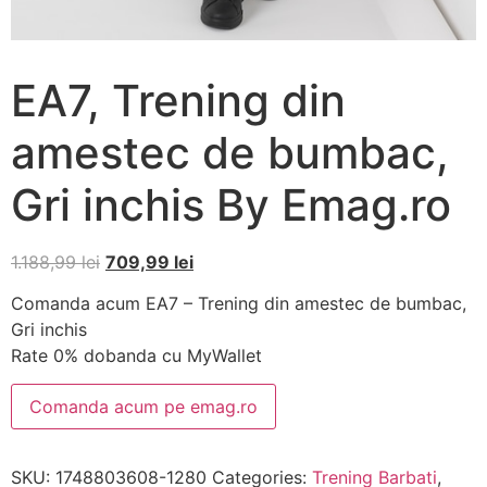
EA7, Trening din
amestec de bumbac,
Gri inchis By Emag.ro
1.188,99
lei
709,99
lei
Comanda acum EA7 – Trening din amestec de bumbac,
Gri inchis
Rate 0% dobanda cu MyWallet
Comanda acum pe emag.ro
SKU:
1748803608-1280
Categories:
Trening Barbati
,