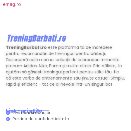
emag.ro
TreningBarbati.ro
este platforma ta de încredere
pentru recomandări de treninguri pentru bărbați.
Descoperă cele mai noi colecții de la branduri renumite
precum Adidas, Nike, Puma și multe altele. Prin afiliere, te
ajutăm să găsești treningul perfect pentru stilul tău, fie
că este vorba de antrenamente sau ținute casual. Simplu,
rapid și eficient – tot ce ai nevoie într-un singur loc!
Link-uri utile
Termeni si conditii
Politica de confidentialitate